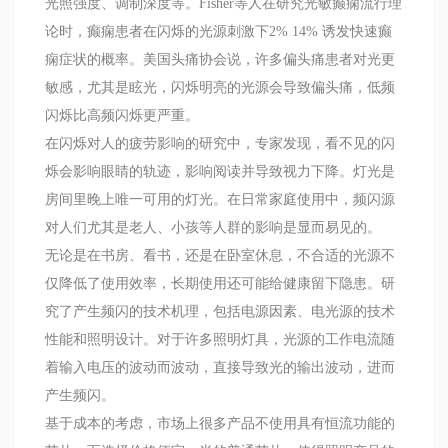
光照强度、调制深度等。Fisher等人在研究光敏癫痫流行理
论时，癫痫患者在闪烁的光源刺激下2% 14% 诱发快速癫
痫症状的概率。美国头痛协会说，许多偏头痛患者对光更
敏感，尤其是眩光，闪烁明亮的光源会导致偏头痛，低频
闪烁比高频闪烁更严重。
在闪烁对人的疲劳影响的研究中，专家发现，看不见的闪
烁会影响眼睛的轨迹，影响阅读并导致视力下降。灯光是
房间里晚上唯一可用的灯光。在日常家庭使用中，频闪源
对人们尤其是老人、小孩等人群的影响是显而易见的。
无论是在书房、看书，还是在卧室休息，不合适的光源不
仅降低了使用效率，长期使用还可能给健康留下隐患。研
究了产生频闪的技术机理，包括电源因素、电光源的技术
性能和照明设计。对于许多照明灯具，光源的工作电流随
着输入电压的波动而波动，直接导致光的输出波动，进而
产生频闪。
基于成本的考虑，市场上很多产品不使用具有恒流功能的